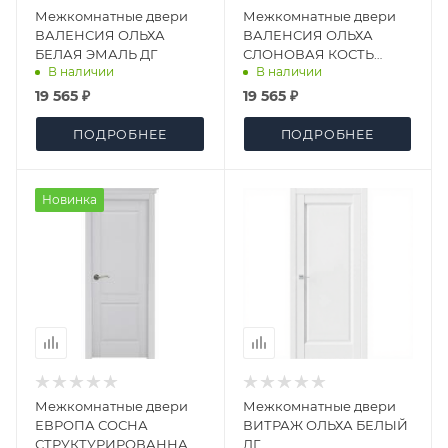
Межкомнатные двери
Межкомнатные двери
ВАЛЕНСИЯ ОЛЬХА
ВАЛЕНСИЯ ОЛЬХА
БЕЛАЯ ЭМАЛЬ ДГ
СЛОНОВАЯ КОСТЬ
В наличии
В наличии
ЭМАЛЬ ДО
19 565 ₽
19 565 ₽
ПОДРОБНЕЕ
ПОДРОБНЕЕ
Новинка
Межкомнатные двери
Межкомнатные двери
ЕВРОПА СОСНА
ВИТРАЖ ОЛЬХА БЕЛЫЙ
СТРУКТУРИРОВАННАЯ
ДГ