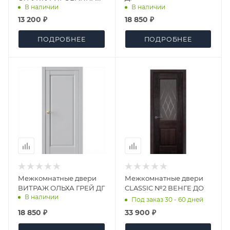
В наличии
В наличии
АЙСБЕРГ ДГ
13 200 ₽
18 850 ₽
ПОДРОБНЕЕ
ПОДРОБНЕЕ
Межкомнатные двери
Межкомнатные двери
ВИТРАЖ ОЛЬХА ГРЕЙ ДГ
CLASSIC №2 ВЕНГЕ ДО
В наличии
Под заказ 30 - 60 дней
18 850 ₽
33 900 ₽