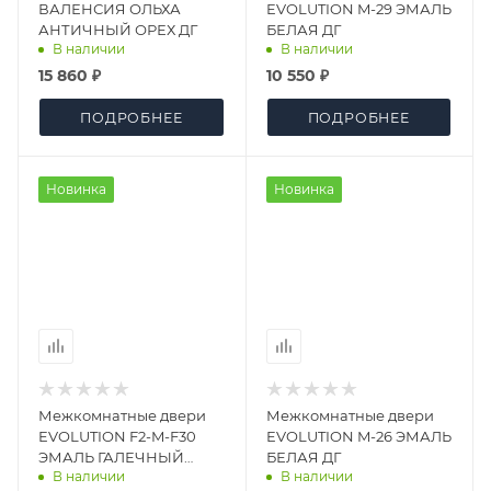
ВАЛЕНСИЯ ОЛЬХА
EVOLUTION M-29 ЭМАЛЬ
АНТИЧНЫЙ ОРЕХ ДГ
БЕЛАЯ ДГ
В наличии
В наличии
15 860 ₽
10 550 ₽
ПОДРОБНЕЕ
ПОДРОБНЕЕ
Новинка
Новинка
Межкомнатные двери
Межкомнатные двери
EVOLUTION F2-M-F30
EVOLUTION M-26 ЭМАЛЬ
ЭМАЛЬ ГАЛЕЧНЫЙ
БЕЛАЯ ДГ
В наличии
В наличии
СЕРЫЙ ДГ